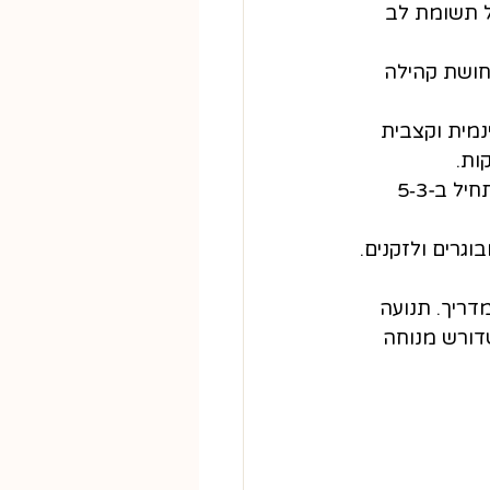
ל תשומת לב 
חושת קהילה 
נמית וקצבית 
ות.
 אף תרגול — ממש טוב! מומלץ להתחיל ב‑3‑5 
וגרים ולזקנים. 
דריך. תנועה 
דורש מנוחה 