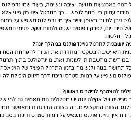
 הגוף באמצעות תנועה, יציבה ונשימה, בעוד שמיינדפולנס 
חיבור עמוק בין הגוף לנפש – כך התרגול אינו רק פיזי אלא ג
לנס ניתן לחוות באופן ישיר איך מיינדפולנס משפיע על רמות 
היום-יום, לפרק דפוסים ישנים ולחוות שקט פנימי המשפיע
בל החלטות.
 יושבנית לתרגול מיינדפולנס במהלך יוגה?
בנית היא ישיבה בשקט המחדדת את המוח להפחתת הסחות
מודעות מחשבתית. לעומת זאת, מיינדפולנס בתוך תרגול י
ל תחושה בגוף ולנשימה בזמן התרגול הפעיל של הויניאסה.
דפולנס משפיע על רמות סטרס וריכוז דרך חיזוק היכולת להיו
לים להצטרף לריטריט ראשון?
יטריטים של אקילה יוגה יש מסלולים המותאמים גם למי של
פולנס. הצוות המקצועי מנחה בצורה הדרגתית ומאפשר תמיכ
חוות איך מיינדפולנס משפיע על רמות סטרס וריכוז בסביבה