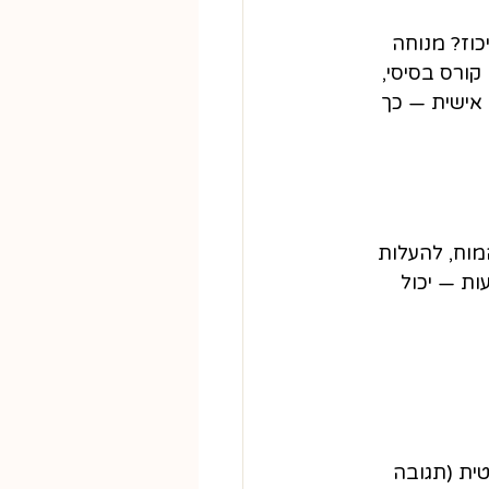
וז? מנוחה 
קורס בסיסי, 
 אישית — כך 
מוח, להעלות 
ות — יכול 
ית (תגובה 