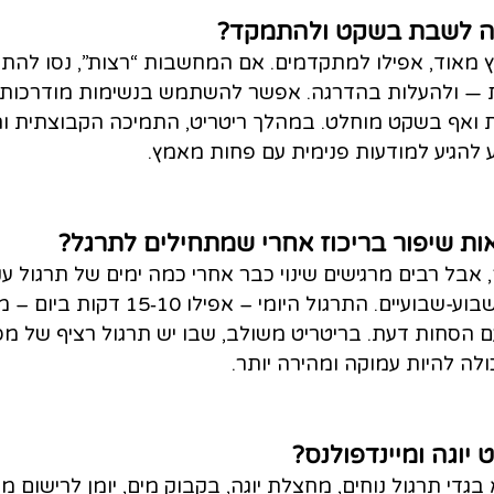
ה לשבת בשקט ולהתמקד?
ץ מאוד, אפילו למתקדמים. אם המחשבות “רצות”, נסו להתח
— 3 עד 5 דקות — ולהעלות בהדרגה. אפשר להשתמש בנשימות מודרכו
ית ואף בשקט מוחלט. במהלך ריטריט, התמיכה הקבוצתית ו
ע להגיע למודעות פנימית עם פחות מאמץ.
ות שיפור בריכוז אחרי שמתחילים לתרגל?
 אבל רבים מרגישים שינוי כבר אחרי כמה ימים של תרגול עקבי
משמעותי יותר לאחר שבוע‑שבועיים. התרגול היומי –
 הסחות דעת. בריטריט משולב, שבו יש תרגול רציף של מספ
לה להיות עמוקה ומהירה יותר.
יוגה ומיינדפולנס?
גדי תרגול נוחים, מחצלת יוגה, בקבוק מים, יומן לרישום 