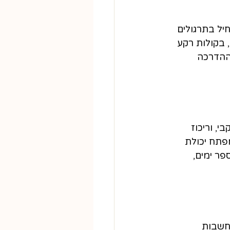
יל בתרגולים 
ת, בקולות רקע 
ההדרכה 
, וריכוז 
 אפילו 10‑15 דקות ביום – מפתח יכולת 
ר ימים, 
מחשבות 