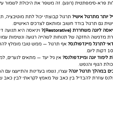
ות פרא‑סימפתטית (רוגע). זה משפר את היכולת לשמור ע
ל יותר מתרגול אישי?
 תרגול קבוצתי יכול לתת מוטיבציה, ת
שית גם תרגול בודד חשוב ומותאם לצרכים האישיים.
יוגה משחררת (Restorative)?
 ויניאסה היא תנועה די
רת מדגישה החזקה של תנוחות לשהייה רגועה ונשימות עמוק
י לתרגל מיינדפולנס?
 לימוד יוגה ומיינדפולנס?
 אין גיל יעד — מתאים לנערים, למב
ולת הגוף והנפש.
ם במהלך תרגול יוגה?
 עצרו, נשמו בעדינות והתייעצו עם המ
לנס עוזרת להבדיל בין כאב של מאמץ לקראתי לבין כאב ש