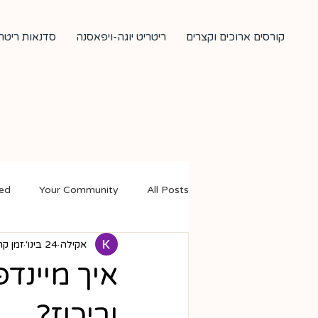
קורסים ארוכים וקצרים
ריטריט יוגה-ויפאסנה
סדנאות ריטרי
ted
Your Community
All Posts
אקילה
24 בינו׳
זמן קריאה
איך מיינד
וריכוז?