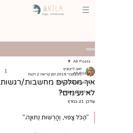
פוסט
All Posts
יואב לייבוביץ
All Posts
21 בפבר׳ 2019
זמן קריאה 2 דקות
איך מסלקים מחשבות/רגשות
Your Community
לא נעימים?
Getting Started
עודכן:
21 במרץ
"הַכֹּל צָפוּי, וְהָרְשׁוּת נְתוּנָה."