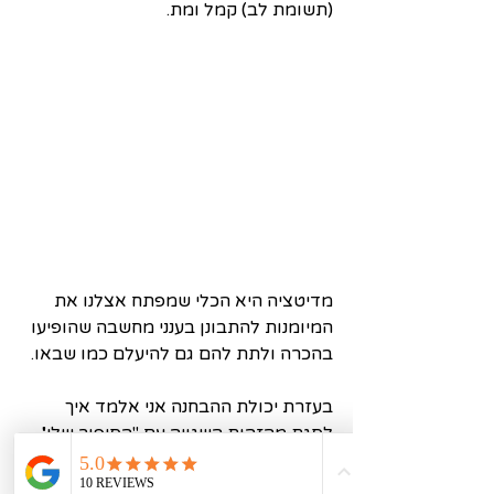
(תשומת לב) קמל ומת.
מדיטציה היא הכלי שמפתח אצלנו את 
המיומנות להתבונן בענני מחשבה שהופיעו 
בהכרה ולתת להם גם להיעלם כמו שבאו. 
בעזרת יכולת ההבחנה אני אלמד איך 
לסגת מהזהות השגויה עם ''הסיפור שלי'', 
מ-''העצמי'' הזה שאני כל כך אוהב לטפח 
ולדבוק בו. 