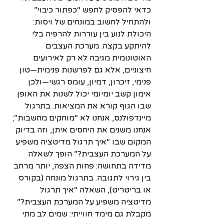
כדאי להפסיק לחפש “כפתור כיבוי” 
ולהתחיל לחשוב במונחים של ויסות: 
היכולת לנוע בין עוררות להרפיה בלי 
להיתקע בקצה. מערכת העצבים 
האוטונומית מגיבה לא רק לאירועים 
חיצוניים, אלא גם לפרשנות פנימית—טון 
פנימי, זיכרון, דמיון, עומס רגשי—ולכן 
אימון קשב יומיומי יכול לשנות את האופן 
שבו הגוף קורא את המציאות. בתרגול 
מיינדפולנס, אנחנו לא “מוחקים מחשבות”; 
אנחנו משנים את היחסים איתן, וזה בדיוק 
המקום שבו “איך תרגול מדיטציה משפיע 
על המערכת העצבית?” הופך לשאלה 
מדידה בתחושה: פחות הצפה, יותר מרחב 
בין גירוי לתגובה. בתרגול מונחה (בקורס 
או בריטריט), השאלה “איך תרגול 
מדיטציה משפיע על המערכת העצבית?” 
מקבלת גם מימד חווייתי: שמים לב מתי 