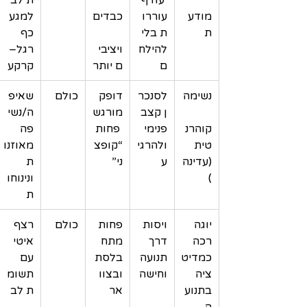
מודע
עוררו
כבדים
למגע 
ת
ת בלי 
כף 
להילח
ויציבי
רגל–
ם
ם יותר
קרקע
נשימה
לסנכר
דופק 
כולם
שאיפ
ן קצב 
מורגש
ה/נשי
קוהרנ
פנימי 
 פחות 
פה 
טית 
ולהרגי
“קופצ
מאוזנו
(עדינה
ע
ני”
ת 
)
ונינוחו
ת
יוגה 
ויסות 
פחות 
כולם
רצף 
רכה 
דרך 
מתח 
איטי 
כמדיט
תנועה 
בלסת 
עם 
ציה 
וחישה
ובצוו
תשומ
בתנוע
אר
ת לב
ה