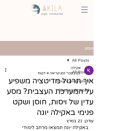
פוסט
All Posts
אקילה
All Posts
23 בפבר׳
זמן קריאה 4 דקות
איך תרגול מדיטציה משפיע
Your Community
על המערכת העצבית? מסע
Getting Started
עדין של ויסות, חוסן ושקט
פנימי באקילה יוגה
עודכן:
21 במרץ
באקילה יוגה תמצאו מרחב לימודי 