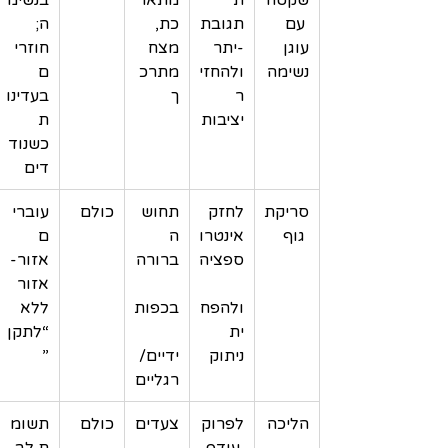
 עם 
תגובת
כת, 
ה; 
עוגן 
-יתר 
מצח 
חוזרי
נשימה
ולהחזי
מתרכ
ם 
ר 
ך
בעדינו
יציבות
ת 
כשנוד
דים
סריקת
לחזק 
תחוש
כולם
עוברי
 גוף
אינטרו
ה 
ם 
ספציה
ברורה
אזור-
אזור 
ולהפח
בכפות
ללא 
ית 
“לתקן
ניתוק
ידיים/
”
רגליים
הליכה
לפרוק
צעדים
כולם
תשומ
 עודף 
ת לב 