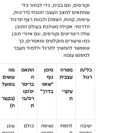
וקורסים, וגם בבית, כדי לבחור כלי 
שמתאים למצב העצבי הנוכחי (דריכות, 
עייפות, קהות, הצפה) ולבנות רצף תרגול 
הדרגתי. אקילה משלבת בעולם התוכן 
שלה ריטריטים וקורסים, וגם אזורי תוכן 
כמו שיעורים מוקלטים ומאמרים, כך 
שאפשר להמשיך לתרגל וללמוד מעבר 
למפגש עצמו.​
כלי/ת
מטרה 
סימן 
התאמ
מה 
רגול
עצבית
גוף 
ה 
עושים 
“שאני 
בריטר
בפועל
עיקרי
בדרך”
יט/קו
ת
רס/בי
(בקצר
ת
ה)
ישיבה 
להפחי
נשיפה 
כולם
עוגן 
שקטה
ת 
מתאר
בנשימ