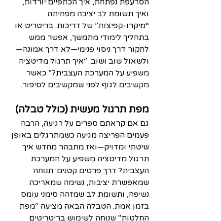
הסרעפת נפתחת, איך הכתפיים יורדות, 
ואיך תשומת לב יציבה מפחיתה 
“מיקרו-קפיצות” של דריכות. בריטריט או 
בתהליך לימודי מתמשך, אפשר ממש 
לחקור דרך ניסוי פנימי—לא דרך אמונה—
ולשאול שוב ושוב: “איך תרגול מדיטציה 
משפיע על המערכת העצבית?” כאשר 
מקשיבים לגוף לפני שמקשיבים לסיפור.
מפת תרגול מעשית (כולל טבלה)
גם אם קראתם ספרים על רגיעה, הרבה 
פעמים הפריצה מגיעה כשמתרגלים באופן 
שיטתי ומדויק—ואז מתבהר מחדש איך 
תרגול מדיטציה משפיע על המערכת 
העצבית? דרך פרטים קטנים: תנוחה 
שמאפשרת יציבות, נשימה שמאריכה 
נשיפה, ותשומת לב שמזהה סימני עומס 
בזמן אמת. הטבלה הבאה מציעה “מפת 
החלטות” שנוחה לשימוש בריטריטים 