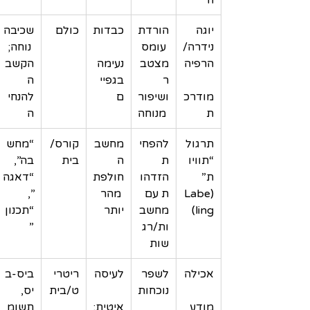
יוגה 
הורדת
כבדות
כולם
שכיבה
נידרה/
 עומס 
 נוחה; 
הרפיה
מצטב
נעימה 
הקשב
ר 
בגפיי
ה 
מודרכ
ושיפור
ם
להנחי
ת
 מנוחה
ה
תרגול 
להפחי
מחשב
קורס/
“מחש
“תוויו
ת 
ה 
בית
בה”, 
ת” 
הזדהו
חולפת
“דאגה
(Labe
ת עם 
 מהר 
”, 
ling)
מחשב
יותר
“תכנון
ות/רג
”
שות
אכילה
לשפר 
לעיסה
ריטרי
ביס-ב
נוכחות
ט/בית
יס, 
מודע
איטית;
תשומ