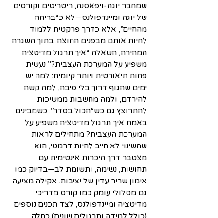
שמחבר יוגה-ויפאסנה, ריטריטים וקורסים 
של יוגה ומיינדפולנס—לא כ“בריחה 
מהחיים”, אלא כדרך פרקטית ללמוד 
לחיות אותם מבפנים החוצה. בתוך השגרה 
המהירה, השאלה “איך תרגול מדיטציה 
משפיע על המערכת העצבית?” נעשית 
פחות תיאורטית ויותר קיומית: למה יש 
ימים שהגוף דרוך בלי סיבה, למה קשה 
להירדם, ולמה מחשבות ממשיכות 
להתרוצץ גם כש“הכול בסדר”. כשמבינים 
באמת איך תרגול מדיטציה משפיע על 
המערכת העצבית? מתחילים לראות 
שהשינוי לא חייב להיות דרמטי; הוא 
מצטבר דרך היכרות אינטימית עם 
תחושות, נשימה, ותשומת לב—בדיוק כמו 
אימון שריר עדין של יציבות. אקילה מציעה 
גם מסלולי עומק כמו קורס מדריכי 
מדיטציה ומיינדפולנס, לצד תכנים נוספים 
(כולל למידה ותרגולים שונים) כחלק 