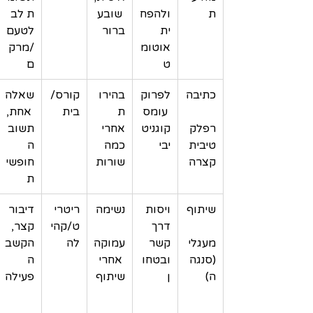
ת
ולהפח
 שובע 
ת לב 
ית 
ברור
לטעם
אוטומ
/מרק
ט
ם
כתיבה
לפרוק
בהירו
קורס/
שאלה
 עומס 
ת 
בית
 אחת, 
רפלק
קוגניט
אחרי 
תשוב
טיבית 
יבי
כמה 
ה 
קצרה
שורות
חופשי
ת
שיתוף
ויסות 
נשימה
ריטרי
דיבור 
דרך 
ט/קהי
קצר, 
מעגלי 
קשר 
עמוקה
לה
הקשב
(סנגה
ובטחו
 אחרי 
ה 
ה)
ן
שיתוף
פעילה