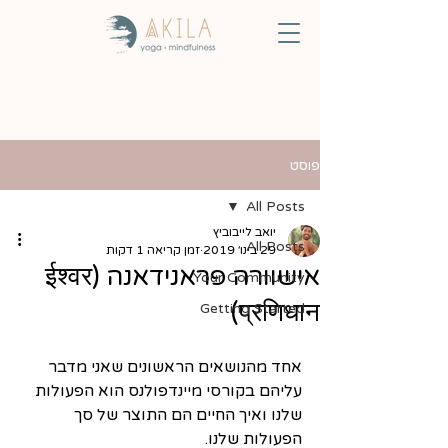
פוסט
All Posts
יואב לייבוביץ
All Posts
29 בינו׳ 2019
זמן קריאה 1 דקות
אישוורה פראנידאנה (ईश्वर
Your Community
प्रणिधान)
Getting Started
אחד מהנושאים הראשונים שאני מדבר 
עליהם בקורסי מיינדפולנס הוא הפעולות 
שלנו ואיך החיים הם התוצר של סך 
הפעולות שלנו.