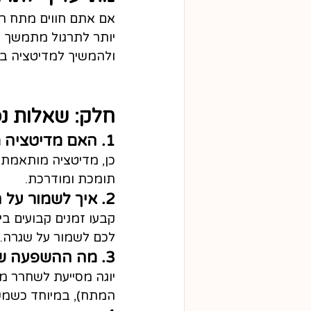
אם אתם חווים מתח רג
יותר לתרגול מתמשך ש
ולהמשיך למדיטציה בה
חלק: שאלות נפוצו
1. האם מדיטציה מתאימה גם לילדים?
כן, מדיטציה מותאמת ל
תומכת ומודרכת.
2. איך לשמור על התמדה במדיטציה כשיש עומס יום‑יומי?
קבעו זמנים קבועים בי
לכם לשמור על שגרה.
3. מה ההשפעה של יוגה על מתח כרוני?
יוגה מסייעת לשחרר מת
המתח), במיוחד כשמשל