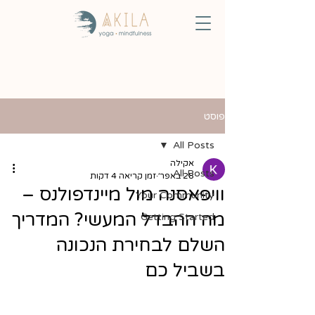
פוסט
All Posts
אקילה
All Posts
28 באפר׳
זמן קריאה 4 דקות
וויפאסנה מול מיינדפולנס –
Your Community
מה ההבדל המעשי? המדריך
Getting Started
השלם לבחירת הנכונה
בשביל כם