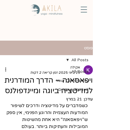
פוסט
All Posts
אקילה
All Posts
19 ביוני 2025
זמן קריאה 2 דקות
ויפאסאנה – הדרך המודרנית
Your Community
למדיטציה ביוגה ומיינדפולנס
Getting Started
עודכן:
21 במרץ
כשמדברים על מדיטציה ודרכים לשיפור 
המודעות העצמית והרוגע הפנימי, אין ספק 
ש”ויפאסאנה” היא אחת מהשיטות 
המובילות והעתיקות ביותר. בעולם 