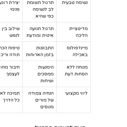
נשימה טבעית
תרגול תשומת 
יצירת רוגע
לב לנשימה 
פנימי
כפי שהיא
מדיטציית 
תרגול תנועה 
שילוב בין ג
הליכה
איטית ומודעת
לנפש
מיינדפולנס 
התבוננות 
טיפוח הכר
באכילה
בזמן הארוחות
תודה וריכו
מנוחה ללא 
הימנעות 
חיבור מחו
הסחות דעת
ממסכים 
לעצמך
ושיחות
ליווי מקצועי
הנחיה צמודה 
תמיכה לאו
של מורים 
כל הדרך
מנוסים