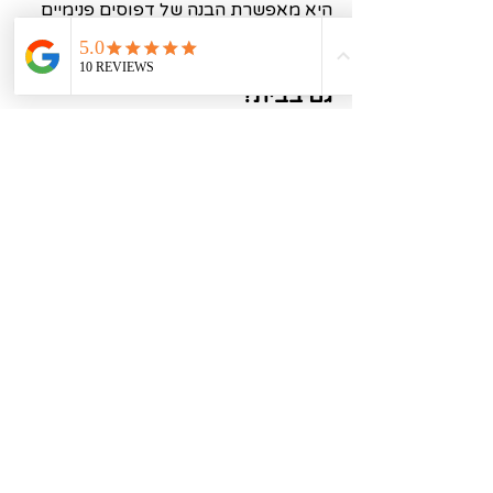
היא מאפשרת הבנה של דפוסים פנימיים 
ושחרורם.
האם ניתן לתרגל ויפאסנה מומלץ 
גם בבית?
כמובן. לאחר ההדרכה והחוויות 
בריטריטים, רבים ממשיכים לתרגל בבית. 
הקשב והנשימה הם כלים תמידיים 
שיכולים ללוות כל אדם ביום‑יום.