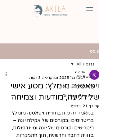
פוסט
All Posts
אקילה
All Posts
17 בדצמ׳ 2025
זמן קריאה 3 דקות
ויפאסנה מומלץ: מסע אישי
Your Community
של רגיעה, מודעות וצמיחה
Getting Started
עודכן:
21 במרץ
במאמר זה נדון בחוויית ויפאסנה מומלץ 
בריטריטים ובקורסים של אקילה יוגה – 
ריטריטים וקורסים של יוגה ומיינדפולנס, 
בזווית רחבה וחדשנית, תוך התמקדות 