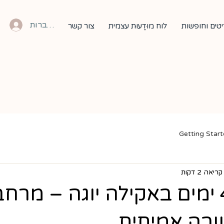
להתחברות
טים וחופשות
לוח מוּדָעוּת עצמית
צור קשר
Getting Star
ריאה 2 דקות
ויפאסנה 4 ימים באקילה יוגה – מר
שבה אמיתית