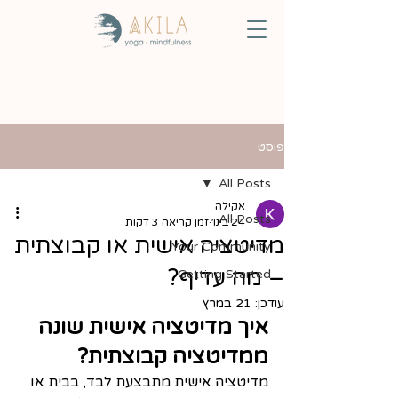
פוסט
All Posts
אקילה
All Posts
24 בינו׳
זמן קריאה 3 דקות
מדיטציה אישית או קבוצתית
Your Community
– מה עדיף?
Getting Started
עודכן:
21 במרץ
איך מדיטציה אישית שונה 
ממדיטציה קבוצתית?
מדיטציה אישית מתבצעת לבד, בבית או 