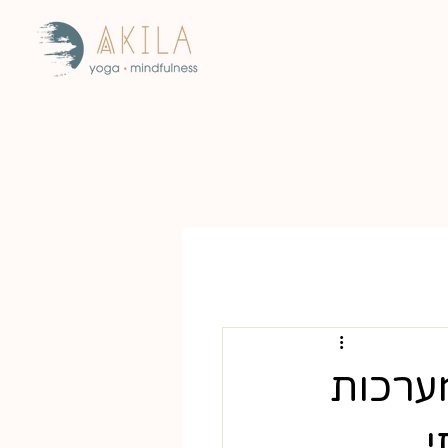
ערכות
י