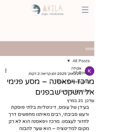
פוסט
All Posts
אקילה
All Posts
24 באוק׳ 2025
זמן קריאה 2 דקות
מרכז ויפאסנה – מסע פנימי
Your Community
אל השקט שבפנים
Getting Started
עודכן:
21 במרץ
בעידן של עומס, דיגיטליות בלתי פוסקת 
ורעש סביבתי, רבים מאיתנו מחפשים דרך 
לחזור לעצמנו. מרכז ויפאסנה הוא לא רק 
מקום למדיטציה – הוא שער להבנה 