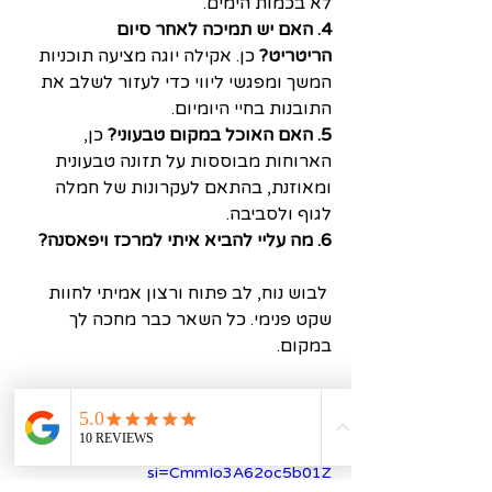
לא בכמות הימים.
4. האם יש תמיכה לאחר סיום 
הריטריט?
 כן. אקילה יוגה מציעה תוכניות 
המשך ומפגשי ליווי כדי לעזור לשלב את 
התובנות בחיי היומיום.
5. האם האוכל במקום טבעוני?
 כן, 
הארוחות מבוססות על תזונה טבעונית 
ומאוזנת, בהתאם לעקרונות של חמלה 
לגוף ולסביבה.
6. מה עליי להביא איתי למרכז ויפאסנה?
 לבוש נוח, לב פתוח ורצון אמיתי לחוות 
שקט פנימי. כל השאר כבר מחכה לך 
במקום.
https://youtu.be/X5ly1N4ixiA?
si=CmmIo3A62oc5b01Z