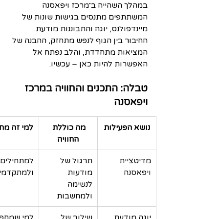
במהלך השהייה ב־מרכז ויפאסנה 
המשתתפים מתנסים בגישות שונות של 
מיינדפולנס, יוגה והתבוננות מודעת. 
החיבור בין הגוף לנפש מתחזק, ההבנה של 
המציאות מתחדדת, והלב נפתח אל 
האפשרות להיות כאן – עכשיו.
טבלה: התכנים והחוויה במרכז 
ויפאסנה
נושא הפעילות
מה כוללת 
למי זה מת
החוויה
מדיטציית 
תרגול של 
למתחילים 
ויפאסנה
מודעות 
ולמתקדמי
לנשימה 
ולמחשבות
יוגה מודעת
שילוב של 
למי שמחפ