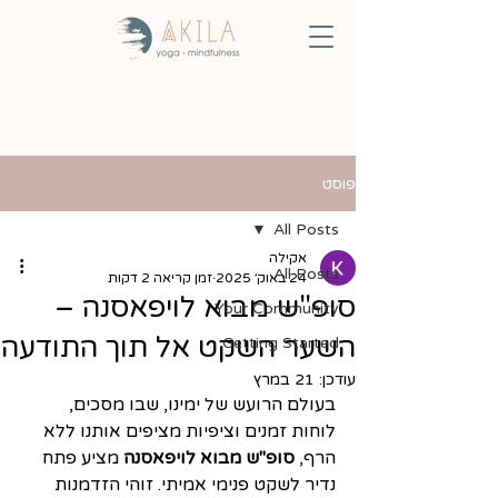
פוסט
All Posts
אקילה
All Posts
24 באוק׳ 2025
זמן קריאה 2 דקות
סופ"ש מבוא לויפאסנה –
Your Community
השער השקט אל תוך התודעה
Getting Started
עודכן:
21 במרץ
בעולם הרועש של ימינו, שבו מסכים, 
לוחות זמנים וציפיות מציפים אותנו ללא 
הרף, 
סופ"ש מבוא לויפאסנה
 מציע פתח 
נדיר לשקט פנימי אמיתי. זוהי הזדמנות 