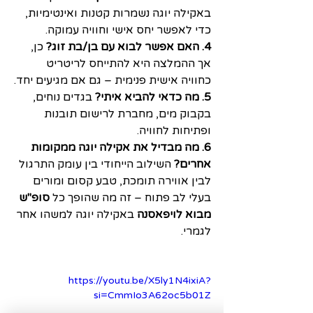
באקילה יוגה נשמרות קטנות ואינטימיות, 
כדי לאפשר יחס אישי וחוויה עמוקה.
4. האם אפשר לבוא עם בן/בת זוג?
 כן, 
אך ההמלצה היא להתייחס לריטריט 
כחוויה אישית פנימית – גם אם מגיעים יחד.
5. מה כדאי להביא איתי?
 בגדים נוחים, 
בקבוק מים, מחברת לרישום תובנות 
ופתיחות לחוויה.
6. מה מבדיל את אקילה יוגה ממקומות 
אחרים?
 השילוב הייחודי בין עומק התרגול 
לבין אווירה תומכת, טבע קסום ומורים 
בעלי לב פתוח – זה מה שהופך כל 
סופ"ש 
מבוא לויפאסנה
 באקילה יוגה למשהו אחר 
לגמרי.
https://youtu.be/X5ly1N4ixiA?
si=CmmIo3A62oc5b01Z