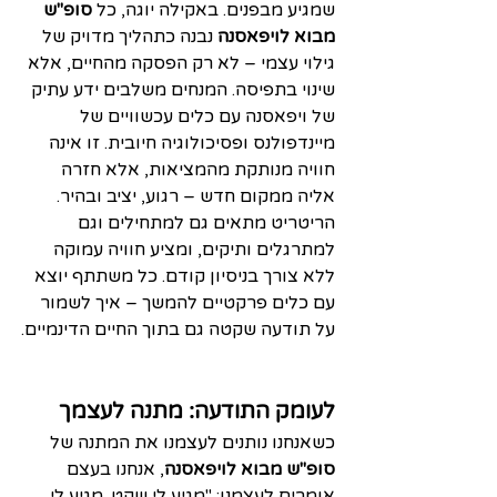
שמגיע מבפנים. באקילה יוגה, כל 
סופ"ש 
מבוא לויפאסנה
 נבנה כתהליך מדויק של 
גילוי עצמי – לא רק הפסקה מהחיים, אלא 
שינוי בתפיסה. המנחים משלבים ידע עתיק 
של ויפאסנה עם כלים עכשוויים של 
מיינדפולנס ופסיכולוגיה חיובית. זו אינה 
חוויה מנותקת מהמציאות, אלא חזרה 
אליה ממקום חדש – רגוע, יציב ובהיר.
הריטריט מתאים גם למתחילים וגם 
למתרגלים ותיקים, ומציע חוויה עמוקה 
ללא צורך בניסיון קודם. כל משתתף יוצא 
עם כלים פרקטיים להמשך – איך לשמור 
על תודעה שקטה גם בתוך החיים הדינמיים.
לעומק התודעה: מתנה לעצמך
כשאנחנו נותנים לעצמנו את המתנה של 
סופ"ש מבוא לויפאסנה
, אנחנו בעצם 
אומרים לעצמנו: "מגיע לי שקט. מגיע לי 