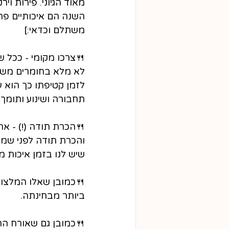
מאוד הגיוני. פירות ו
השנה הם איכותיים פחו
משתלם וכדאי:]
🍴
צרכו מקומי - ככל ש
לא מלא בחומרים משמר
לזמן קטיפתו כך הוא ע
תחבורה ושינוע ותומך 
🍴
הכרת תודה (!) - אח
והכרת תודה לפני שמתח
שיש לנו בזמן איכות מ
🍴כמובן שאלו המלצות
ביותר מבחינתה.
🍴כמובן גם שאורח הח