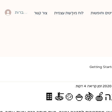
להתחברות
צור קשר
לוח מוּדָעוּת עצמית
סדנאות ריטר
Getting Star
זמן קריאה 4 דקות
תזונה נכונה🍎