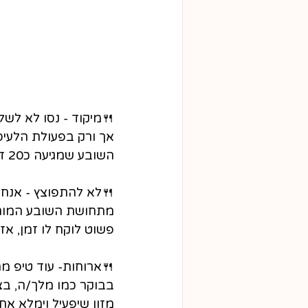
🍴
מיקוד - נסו לא לשל
אך ורק בפעולת הלעיס
השובע שמגיעה כ20 דק' לאחר תחילת האכילה.
🍴
מתחושת השובע המוחל
פשוט לוקח לו זמן, אז
🍴
ארוחות- עוד טיפ מה
בבוקר כמו מלך/ה, בצ
מזון שיפעיל וימלא א