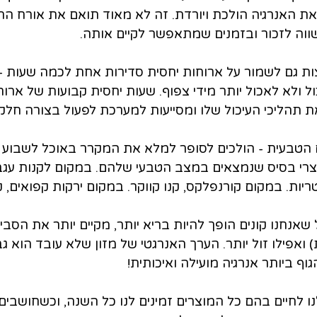
ת האנרגיה הולכת ויורדת. זה לא מאוד תואם את אורח החי
שווה לזכור ובזמנים שמתאפשר לקיים אותה.
 - ממליצות גם לשמור על ארוחות יחסית סדירות אחת לכמה שעות 
ול ולא לאכול יותר מידי צפוף. שעות יחסית קבועות של ארוחו
ת תהליכי העיכול שלו ומסייעות למערכת לפעול בצורה חלקה
 הטבעית - הולכים לסופר למלא את המקרר באוכל לשבוע ה
רי בסיס שנמצאים במצב הטבעי שלהם. במקום לקנות עגב
טריות. במקום קורנפלקס, קנו קווקר. במקום ירקות קפואים, ק
אנחנו קונים הופך להיות בריא יותר, מקיים יותר את הסבי
ואפילו זול יותר. הערך האנרגטי של מזון שלא עובד הוא גבו
וף ביותר אנרגיה מועילה ואיכותית!
נו לחיים בהם כל המוצרים זמינים לנו כל השנה, וכשחושבים 