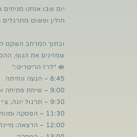
יום שבו אנחנו מניחים
חולין ופשוט מתרגלים 
ובתוך המרחב השקט הז
שמזינים את הגוף, ההכ
🪷 *לו״ז הריטריט:*
8:45 – הגעה ונחיתה
9:00 – שיחת פתיחה וכניסה לשתיקה
9:30 – תרגול יוגה, צ׳י קונג, נשימה ומדיטציה
11:30 – הפסקה ומנוחה
12:00 – הרצאה: מיינדפולנס בחיי היומיום