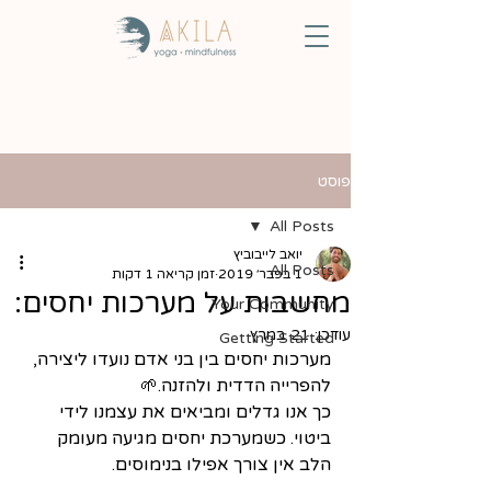
פוסט
All Posts
יואב לייבוביץ
All Posts
1 בפבר׳ 2019
זמן קריאה 1 דקות
מחשבות על מערכות יחסים:
Your Community
עודכן:
21 במרץ
Getting Started
מערכות יחסים בין בני אדם נועדו ליצירה, 
להפרייה הדדית ולהזנה.🌱 
כך אנו גדלים ומביאים את עצמנו לידי 
ביטוי. כשמערכת יחסים מגיעה מעומק 
הלב אין צורך אפילו בנימוסים.