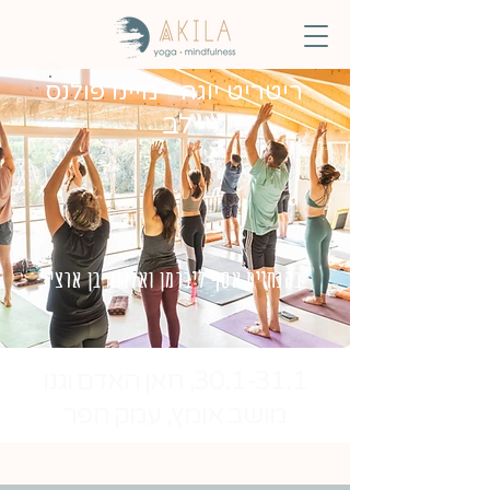
ריטריט יוגה • מיינדפולנס
לב
בהנחיית אסף ליברמן ואלונה בן ארצי
30.1-31.1, חאן האדם וגנו
מושב אומץ, עמק חפר