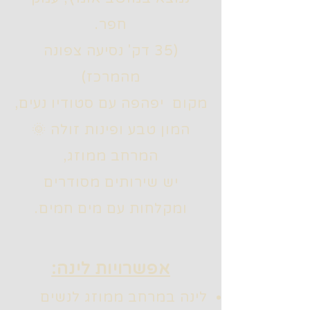
חפר.
(35 דק' נסיעה צפונה
מהמרכז)
מקום יפהפה עם סטודיו נעים,
המון טבע ופינות זולה 🌞
המרחב ממוזג,
יש שירותים מסודרים
ומקלחות עם מים חמים.
:אפשרויות לינה
לינה במרחב ממוזג לנשים