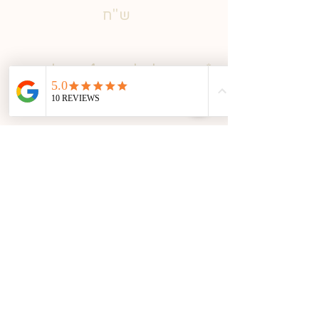
ש"ח
*אפשר לחלק עד 4 תשלומים
ללא ריבית
אנחנו מודעים למצב הכלכלי
הלא פשוט לכן אם תרצו
להצטרף וידכם אינה משגת
כרגע
צרו איתנו קשר ונעשה את
המיטב שתוכלו להגיע