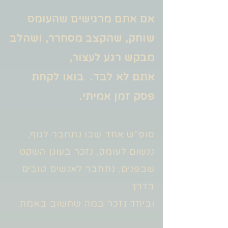
אם אתם מרגישים שהעומס
שוחק, שהקצב מסחרר, ושהלב
מבקש רגע לעצור,
אתם לא לבד. בואו לקחת
פסק זמן אמיתי.
סופ"ש אחד שבו נתחבר לגוף,
ננשום לעומק, נזכר בעוגן השקט
שבפנים, נתחבר לאנשים טובים
בדרך
וביחד נזכר במה שחשוב באמת.