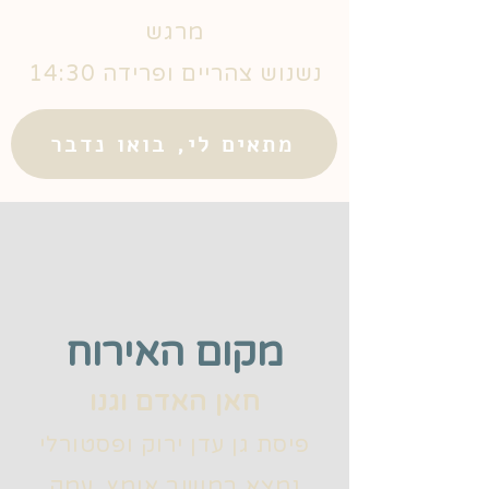
מרגש
14:30 נשנוש צהריים ופרידה
מתאים לי, בואו נדבר
מקום האירוח
חאן האדם וגנו
פיסת גן עדן ירוק ופסטורלי
נמצא במושב אומץ, עמק