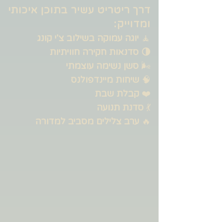
דרך ריטריט עשיר בתוכן איכותי
ומדוייק:
🧘
יוגה עמוקה בשילוב צ'י קונג
🌗 סדנאות חקירה חוויתיות
🌬️
סשן נשימה עוצמתי
🧠
שיחות מיינדפולנס
❤️
קבלת שבת
💃
סדנת תנועה
🔥
ערב צלילים מסביב למדורה