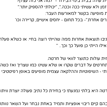
ת עולה בבית בימי הבידוד - "למה אני כזה עצלן?"
 ולא עשיתי ככה וככה..", "יכולתי להספיק יותר."
ת מופיעה בקשר למאורעות העבר:
ים אחרת."- בכל תחום - יחסים אישיים, קריירה וכו' 
בו תוצאות אחרות ממה שהייתי רוצה בחיי. או כשלא פעלתי 
 הייתי כן פועל כך וכך.. '' 
ית עולות כתוצר לוואי של חרטה.
חרטים על דברים שקרו או שלא עשינו כמו שצריך ואז כשהקו
י - השיפוטיות וההלקאה עצמית מופיעים באופן רפיטטיבי וא
 היא בלתי נמנעת! כי בחירת כל נתיב פעולה יוצרת וויתו
ם קיים ריבוי אופציות ותמיד באחת נבחר ועל השאר נוותר