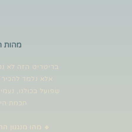
מהות ה
בריטריט הזה לא ננת
אלא נלמד להכיר א
שפועל בכולנו, נעמי
חכמת היוג
🔹 מהו מנגנון ה