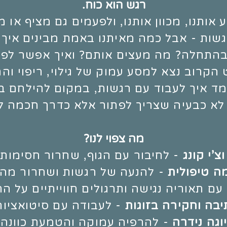
רגש הוא כוח.
ע אותנו, מכוון אותנו, ולפעמים גם מציף או 
רגשות - אבל כמה מאיתנו באמת מבינים איך
בהתחלה? מה מעצים אותם? ואיך אפשר לפג
הקרוב נצא למסע עמוק של גילוי, ריפוי והת
ד איך לעבוד עם רגשות, במקום להילחם ב
לא כבעיה שצריך לפתור אלא כדרך חכמה ל
מה צפוי לנו?
צ’י קונג
- לחיבור עם הגוף, שחרור חסימות ו
ה טיפולית
- להנעה של רגשות ושחרור מהת
 עם תאוריה נגישה ותרגולים חווייתיים על ה
יבה וחקירה בזוגות
- לעבודה עם סיטואציות
יוגה נידרה
- להרפיה עמוקה והטמעת כוונה