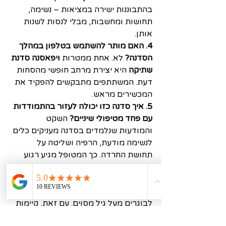
בהתבוננות ישירה במציאות – נשימה, 
תחושות ומחשבות, מבלי לנסות לשנות 
אותן.
4. האם מותר להשתמש בטלפון במהלך 
הסדנה?
 לא. אחת ממטרות 
ויפאסנה סדנת 
שתיקה
 היא יצירת מרחב חופשי מהסחות 
דעת. המשתתפים מתבקשים להפקיד את 
המכשירים מראש.
5. איך סדנה כזו יכולה לעזור בהתמודדות 
עם פחד מטיפולי שיניים?
 השקט 
והמודעות שנלמדים בסדנה מעניקים כלים 
לנשימה מודעת, הרפיה ושליטה על 
תחושת החרדה. כך המטופל מגיע רגוע 
יותר, מה שמקל על החוויה.
6. האם הסדנה מתאימה לכל גיל?
 בדרך 
כלל, 
ויפאסנה סדנת שתיקה
 מיועדת 
לבוגרים מעל גיל מסוים. עם זאת, קיימות 
מסגרות מותאמות גם לצעירים, כל עוד 