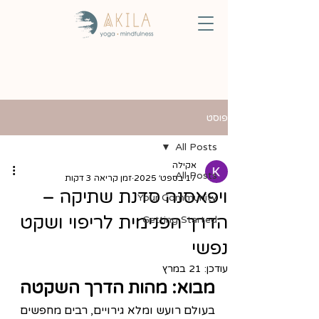
פוסט
All Posts
אקילה
All Posts
17 בספט׳ 2025
זמן קריאה 3 דקות
ויפאסנה סדנת שתיקה –
Your Community
הדרך הפנימית לריפוי ושקט
Getting Started
נפשי
עודכן:
21 במרץ
מבוא: מהות הדרך השקטה
בעולם רועש ומלא גירויים, רבים מחפשים 