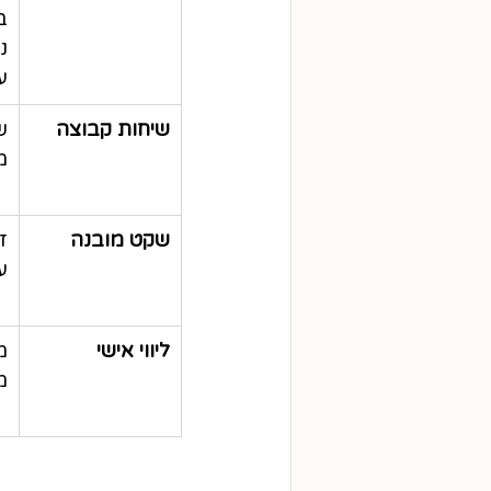
ב
נ
ע
שיחות קבוצה
ש
מ
שקט מובנה
ז
ע
ליווי אישי
מ
מ