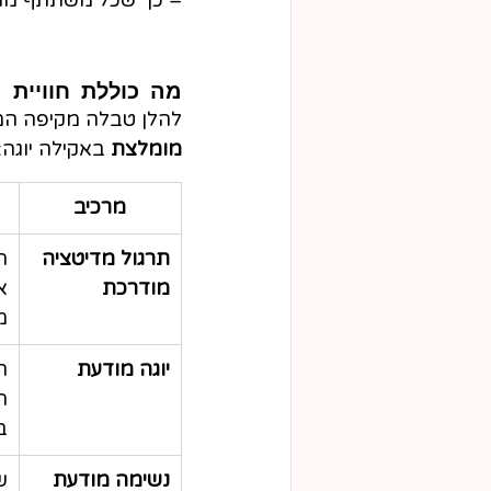
– כך שכל משתתף מוצ
מה כוללת חוויית 
להלן טבלה מקיפה המצ
מומלצת
 באקילה יוגה:
מרכיב
תרגול מדיטציה 
ה
מודרכת
א
מ
יוגה מודעת
ת
ה
ב
נשימה מודעת
ש