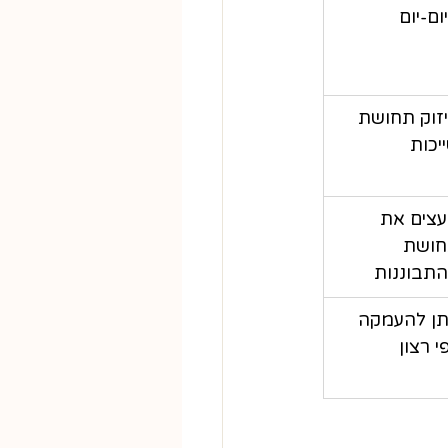
ום-יום
זוק תחושת 
יכות
צים את 
ושת 
תבוננות
תן להעמקה 
י רצון