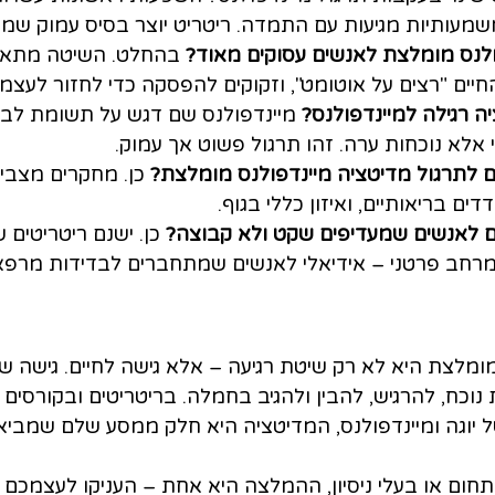
שמעותיות מגיעות עם התמדה. ריטריט יוצר בסיס עמוק ש
לנס מומלצת לאנשים עסוקים מאוד?
 בהחלט. השיטה מתאימ
יים "רצים על אוטומט", וזקוקים להפסקה כדי לחזור לעצמם
ה רגילה למיינדפולנס?
 מיינדפולנס שם דגש על תשומת לב 
אלא נוכחות ערה. זהו תרגול פשוט אך עמוק.
ים לתרגול מדיטציה מיינדפולנס מומלצת?
 כן. מחקרים מצביע
ם בריאותיים, ואיזון כללי בגוף.
ם לאנשים שמעדיפים שקט ולא קבוצה?
 כן. ישנם ריטריטים 
ומרחב פרטני – אידיאלי לאנשים שמתחברים לבדידות מרפא
ומלצת היא לא רק שיטת רגיעה – אלא גישה לחיים. גישה ש
נוכח, להרגיש, להבין ולהגיב בחמלה. בריטריטים ובקורסים ש
ל יוגה ומיינדפולנס, המדיטציה היא חלק ממסע שלם שמביא ר
חום או בעלי ניסיון, ההמלצה היא אחת – העניקו לעצמכם