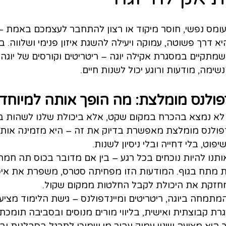
עומס נפשי, חוסר מיקוד או רצון להתחבר לעצמכם באמת –
א דרך פשוטה, עמוקה ויעילה להשגת איזון פנימי ושלווה. ב
מתקיים במסגרת אקילה יוגה – ריטריטים וקורסים של יוגה ו
שימה, מודעות ורוגע יכול לשנות חיים.
פולנס מומלצת: מה הופך אותה למיוחד
א נמצא בהכרח במקום שקט, אלא ביכולת שלנו לשהות בתו
דפולנס מומלצת מאפשרת בדיוק את זה – היא מזמינה אותנ
פוט, בלי דחייה ובלי ניסיון לשנות.
תנו להיות נוכחים בכל רגע – בין אם מדובר בכוס תה חמה
 מתח בגוף. המודעות הזו מפחיתה סטרס, משפרת את איכו
חזקת את היכולת לקבל החלטות ממקום שקול.
מתמחה ביוגה, ריטריטים ומיינדפולנס – גישת הלימוד מציעה
גרת קבוצתית ואישית, בליווי מורים מנוסים ובסביבה תומכת.