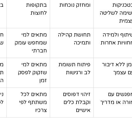
טכניקות 
ומחזק נוכחות
בתקופות 
בי
שימה לשליטה 
לחוצות
צמית
יתוף ולמידה 
תחושת קהילה 
מתאים למי 
חי
חוויות אחרות
ותמיכה
שמחפש עומק 
שי
חברתי
מן ללא דיבור 
פיתוח תשומת 
מתאים למי 
מע
ם עצמך
לב ורגישות
שזקוק לפסק 
תח
זמן
הה
פגשים עם 
זיהוי דפוסים 
מתאים לכל 
ני
ורה או מדריך
וקבלת כלים 
משתתף לפי 
לפ
אישיים
צרכיו