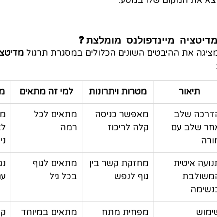
א את המקום שלו במסע.
מדיטציה מיינדפולנס מומלצת?
יגה את ההיבטים השונים הכלולים במסגרת תרגול 
מדיטצי
תיאור
מטרות ויתרונות
למי זה מתאים
מ
דרכה שלב 
מאפשר כניסה 
מתאים לכל 
מת
חר שלב עם 
קלה לריכוז
רמה
לא
ורה
ני
נועה איטית 
מחזקת קשר בין 
מתאים לגוף 
נג
משולבת 
גוף לנפש
בכל גיל
עם
נשימה
ימוש 
מפחית מתח 
מתאים במיוחד 
קל