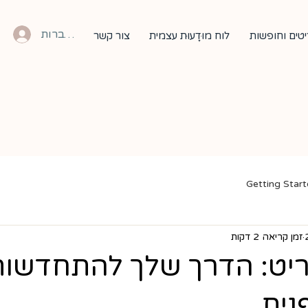
להתחברות
טים וחופשות
לוח מוּדָעוּת עצמית
צור קשר
Getting Star
זמן קריאה 2 דקות
ריט: הדרך שלך להתחדשות
נית