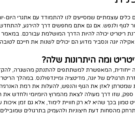
ם כלים עוצמתיים שמסייעים לנו להתמודד עם אתגרי היום-יו
ר לגוף ולנפש. אם גם אתם מחפשים דרך להירגע, להתחדש ול
דנת ריטריט יכולה להיות הדרך המושלמת עבורכם. במאמר ז
קילה יוגה ונסביר מדוע הם יכולים לשנות את חייכם לטובה.
טריט ומה היתרונות שלה?
יה ייחודית, המאפשרת למשתתפים להתנתק מהשגרה, להקד
רת תרגולים של יוגה, מדיטציה ומיינדפולנס. במהלך הריטריט
ות שמטרתן לאזן את הגוף והנפש, להעלות את רמת האנרגיה 
 ספק, שזו דרך מעולה לצאת מהמרוץ היומיומי ולחדש את הא
ט טמון בכך שהיא לא רק חוויית לימוד, אלא גם זמן איכות 
חק מהסחות דעת חיצוניות ולהעמיק בתרגולים שמובילים 