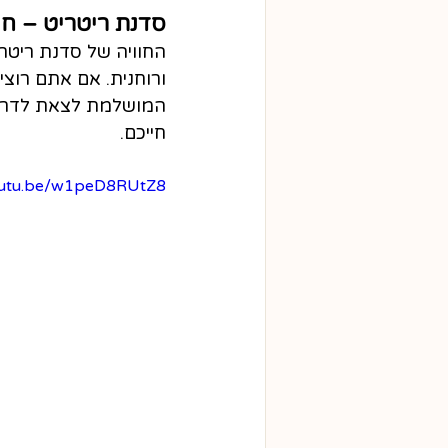
סדנת ריטריט – חו
החוויה של סדנת ריטר
ורוחנית. אם אתם רוצי
המושלמת לצאת לדרך חד
חייכם.
youtu.be/w1peD8RUtZ8