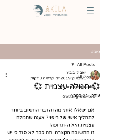
פוסט
All Posts
יואב לייבוביץ
All Posts
21 באוק׳ 2019
זמן קריאה 3 דקות
💞 חמלה עצמית 💞
Your Community
עודכן:
21 במרץ
Getting Started
אם ישאלו אותי מהו הדבר החשוב ביותר 
לתהליך אישי של ריפוי? אענה שחמלה 
עצמית היא ה-תרופה!
זו התשובה הקצרה. וזה כבר לא סוד כי יש 