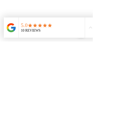
שנה של התעוררות פנימית, שפע אהבה 
וקבלה עצמית 💞
שלכם, 
יואבי